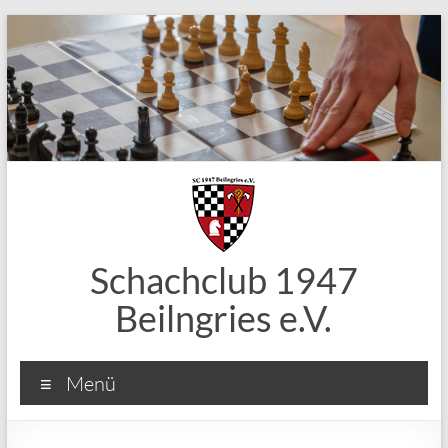
Zum
Inhalt
springen
Schachclub 1947
Beilngries e.V.
Menü