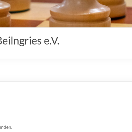
ilngries e.V.
unden.